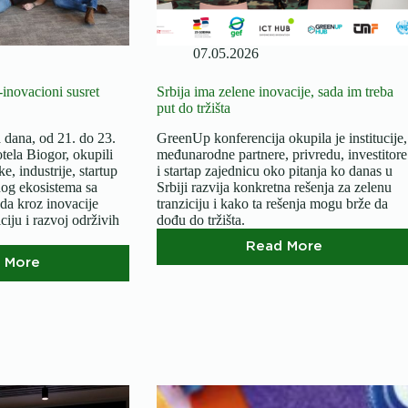
07.05.2026
inovacioni susret
Srbija ima zelene inovacije, sada im treba
put do tržišta
a dana, od 21. do 23.
GreenUp konferencija okupila je institucije,
tela Biogor, okupili
međunarodne partnere, privredu, investitore
e, industrije, startup
i startap zajednicu oko pitanja ko danas u
onog ekosistema sa
Srbiji razvija konkretna rešenja za zelenu
da kroz inovacije
tranziciju i kako ta rešenja mogu brže da
iju i razvoj održivih
dođu do tržišta.
Read More
Srbija
 More
GreenUp
ima
industrijsko-
zelene
inovacioni
inovacije,
susret
sada
uspešno
im
je
treba
završen
put
do
tržišta