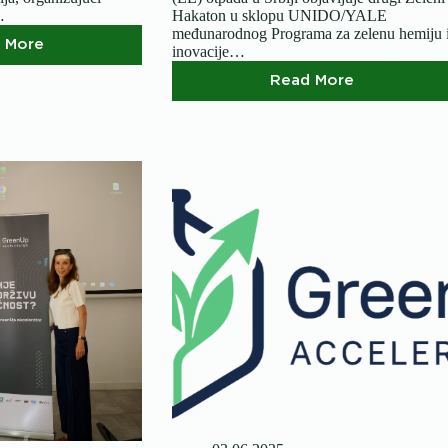
…
Hakaton u sklopu UNIDO/YALE
međunarodnog Programa za zelenu hemiju 
 More
inovacije…
Prvi
GreenUp
Read More
akcelerator
ZELENI
je
hakaton
zvanično
2025:
završen!
Inovacije
u
selektivnoj
obradi
plastike
iz
EE
otpada