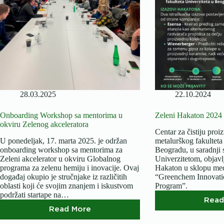
Green
and
Sustainable
Chemistry“:
doprinos
promociji
zelene
hemije
u
visokom
obrazovanju
28.03.2025
22.10.2024
Onboarding Workshop sa mentorima u
Zeleni Hakaton 2024 
okviru Zelenog akceleratora
Centar za čistiju pro
U ponedeljak, 17. marta 2025. je održan
metalurškog fakulteta
onboarding workshop sa mentorima za
Beogradu, u saradnji
Zeleni akcelerator u okviru Globalnog
Univerzitetom, objavlj
programa za zelenu hemiju i inovacije. Ovaj
Hakaton u sklopu međ
događaj okupio je stručnjake iz različitih
“Greenchem Innovati
oblasti koji će svojim znanjem i iskustvom
Program”.
podržati startape na…
Read
Read More
Onboarding
Workshop