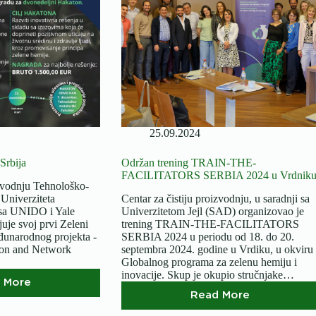
rešenja
za
održivu
budućnost
25.09.2024
Srbija
Održan trening TRAIN-THE-
FACILITATORS SERBIA 2024 u Vrdnik
izvodnju Tehnološko-
 Univerziteta
Centar za čistiju proizvodnju, u saradnji sa
 sa UNIDO i Yale
Univerzitetom Jejl (SAD) organizovao je
uje svoj prvi Zeleni
trening TRAIN-THE-FACILITATORS
unarodnog projekta -
SERBIA 2024 u periodu od 18. do 20.
on and Network
septembra 2024. godine u Vrdiku, u okviru
Globalnog programa za zelenu hemiju i
inovacije. Skup je okupio stručnjake…
 More
Zeleni
Read More
Hakaton
Održan
2024
trening