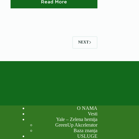
Read More
Dodeljena
nagrada
za
najbolju
postersku
prezentaciju
u
NEXT
oblasti
zelene
hemije
O NAMA
Vesti
Yale – Zelena hemija
GreenUp Akcelerator
Baza znanja
USLUGE