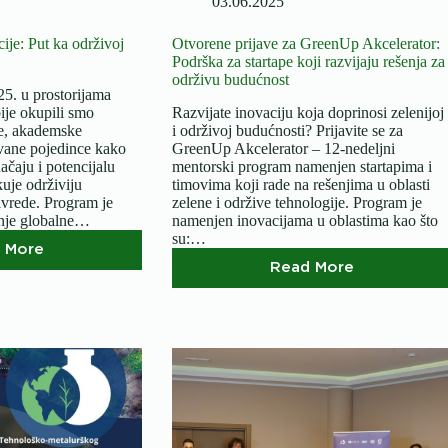
03.06.2025
ije: Put ka održivoj
Otvorene prijave za GreenUp Akcelerator:
Podrška za startape koji razvijaju rešenja za
održivu budućnost
25. u prostorijama
ije okupili smo
Razvijate inovaciju koja doprinosi zelenijoj
je, akademske
i održivoj budućnosti? Prijavite se za
ovane pojedince kako
GreenUp Akcelerator – 12-nedeljni
načaju i potencijalu
mentorski program namenjen startapima i
kuje održiviju
timovima koji rade na rešenjima u oblasti
vrede. Program je
zelene i održive tehnologije. Program je
anje globalne…
namenjen inovacijama u oblastima kao što
su:…
 More
Zelena
Read More
hemija
Otvorene
i
prijave
inovacije:
za
Put
GreenUp
ka
Akcelerator:
održivoj
Podrška
budućnosti
za
startape
koji
razvijaju