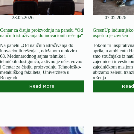
28.05.2026
07.05.2026
Centar za čistiju proizvodnju na panelu “Od
GreenUp industrijsko-
naučnih istraživanja do inovacionih rešenja“
uspešno je završen
Na panelu „Od naučnih istraživanja do
Tokom tri inspirativn
inovacionih rešenja“, održanom u okviru
aprila, u ambijentu Ho
68. Međunarodnog sajma tehnike i
smo stručnjake iz nauk
tehničkih dostignuća, aktivno je učestvovao
zajednice i investici
i Centar za čistiju proizvodnju Tehnološko-
zajedničkom misijom 
metalurškog fakulteta, Univerziteta u
ubrzamo zelenu tranzic
Beogradu.
rešenja.
Read More
Read
Centar
za
čistiju
proizvodnju
na
panelu
“Od
naučnih
istraživanja