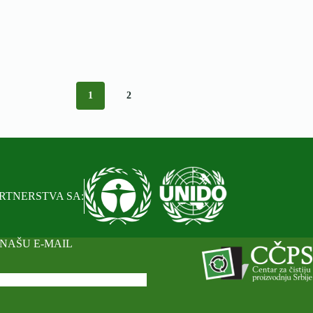
Srbija
TRAIN-
THE-
FACILITATORS
SERBIA
2024
u
Vrdniku
1
2
RTNERSTVA SA:
 NAŠU E-MAIL