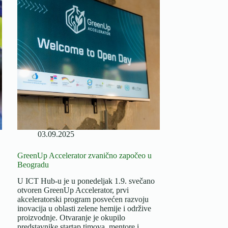
Srbiji:E-
Reciklaža
2010,
Univerzitet
u
Beogradu,
Yale,
UNIDO
i
GEF
03.09.2025
GreenUp Accelerator zvanično započeo u
Beogradu
U ICT Hub-u je u ponedeljak 1.9. svečano
otvoren GreenUp Accelerator, prvi
akceleratorski program posvećen razvoju
inovacija u oblasti zelene hemije i održive
proizvodnje. Otvaranje je okupilo
predstavnike startap timova, mentore i