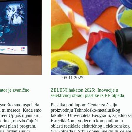
05.11.2025
ator je zvanično
ZELENI hakaton 2025: Inovacije u
selektivnoj obradi plastike iz EE otpada
sve što smo uspeli da
Plastika pod lupom Centar za čistiju
a tri meseca. Kada smo
proizvodnju Tehnološko-metalurškog
reenUp još u januaru,
fakulteta Univerziteta Beogradu, zajedno sa
nerima, obezbeđujući
E-reciklažom, vodećom kompanijom u
avni plan i program,
oblasti reciklaže električnog i elektronskog
ija, organizujući
(EE) otpada u Srbiji objavljuje drugi Zeleni