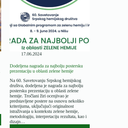
hemijski
lizing
17.06.2024
Dodeljena nagrada za najbolju postersku
u
prezentaciju u oblasti zelene hemije
Na 60. Savetovanju Srpskog hemijskog
društva, dodeljena je nagrada za najbolju
postersku prezentaciju u oblasti zelene
hemije. Tročlani žiri ocenjivao je
predstavljene postere na osnovu nekoliko
kriterijuma, uključujući originalnost
istraživanja u kontekstu zelene hemije,
metodologiju, interpretaciju rezultata, kao i
dizajn…