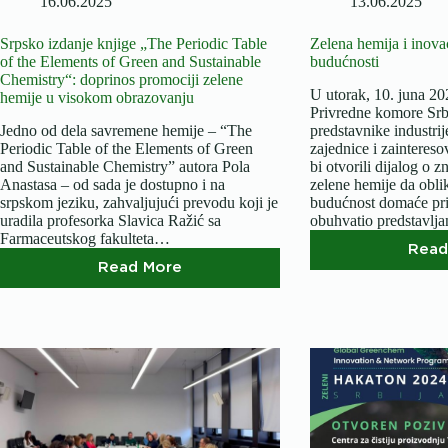
16.06.2025
13.06.2025
Srpsko izdanje knjige „The Periodic Table
Zelena hemija i inovac
of the Elements of Green and Sustainable
budućnosti
Chemistry“: doprinos promociji zelene
U utorak, 10. juna 20
hemije u visokom obrazovanju
Privredne komore Srb
Jedno od dela savremene hemije – “The
predstavnike industri
Periodic Table of the Elements of Green
zajednice i zainteres
and Sustainable Chemistry” autora Pola
bi otvorili dijalog o z
Anastasa – od sada je dostupno i na
zelene hemije da obli
srpskom jeziku, zahvaljujući prevodu koji je
budućnost domaće pri
uradila profesorka Slavica Ražić sa
obuhvatio predstavlj
Farmaceutskog fakulteta…
Read
Read More
Srpsko
izdanje
knjige
„The
Periodic
Table
of
the
Elements
of