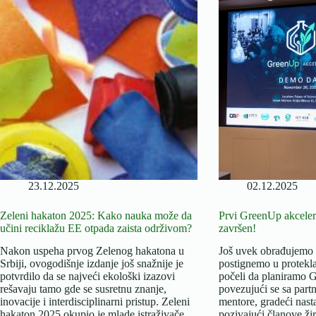
do
inovacionih
rešenja“
23.12.2025
02.12.2025
Zeleni hakaton 2025: Kako nauka može da
Prvi GreenUp akceler
učini reciklažu EE otpada zaista održivom?
završen!
Nakon uspeha prvog Zelenog hakatona u
Još uvek obrađujemo 
Srbiji, ovogodišnje izdanje još snažnije je
postignemo u protekl
potvrdilo da se najveći ekološki izazovi
počeli da planiramo G
rešavaju tamo gde se susretnu znanje,
povezujući se sa part
inovacije i interdisciplinarni pristup. Zeleni
mentore, gradeći nast
hakaton 2025 okupio je mlade istraživače,
pozivajući članove žir