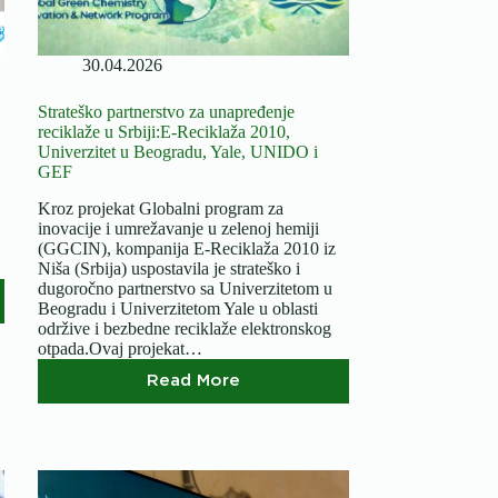
30.04.2026
Strateško partnerstvo za unapređenje
reciklaže u Srbiji:E-Reciklaža 2010,
Univerzitet u Beogradu, Yale, UNIDO i
GEF
Kroz projekat Globalni program za
inovacije i umrežavanje u zelenoj hemiji
(GGCIN), kompanija E-Reciklaža 2010 iz
Niša (Srbija) uspostavila je strateško i
dugoročno partnerstvo sa Univerzitetom u
Beogradu i Univerzitetom Yale u oblasti
održive i bezbedne reciklaže elektronskog
otpada.Ovaj projekat…
Read More
Strateško
partnerstvo
za
unapređenje
reciklaže
u