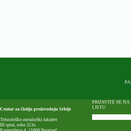
sa
mentorima
u
okviru
Zelenog
akceleratora
PA
PRIJAVITE SE NA
LISTU
Centar za čistiju proizvodnju Srbije
Tehnološko-metalurški fakultet
III sprat, soba 323a
Karnegijeva 4, 11000 Beograd