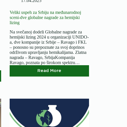
17.04.2025
Veliki uspeh za Srbiju na međunarodnoj
sceni-dve globalne nagrade za hemijski
lizing
Na svečanoj dodeli Globalne nagrade za
hemijski lizing 2024 u organizaciji UNIDO-
a, dve kompanije iz Srbije – Ravago i FKL
– ponosno su prepoznate za svoj doprinos
održivom upravljanju hemikalijama. Zlatna
nagrada – Ravago, SrbijaKompanija
Ravago, poznata po širokom spektru…
Read More
Veliki
uspeh
za
Srbiju
na
međunarodnoj
sceni-
dve
globalne
nagrade
za